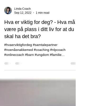
Linda Coach
Sep 12, 2022
1 min read
Hva er viktig for deg? - Hva må
være på plass i ditt liv for at du
skal ha det bra?
#hvaerviktigfordeg #samtalepartner
#noenåsnakkemed #coaching #nlpcoach
#onlinecoach #barn #ungdom #familie
#foreldreveiledning #cosp...